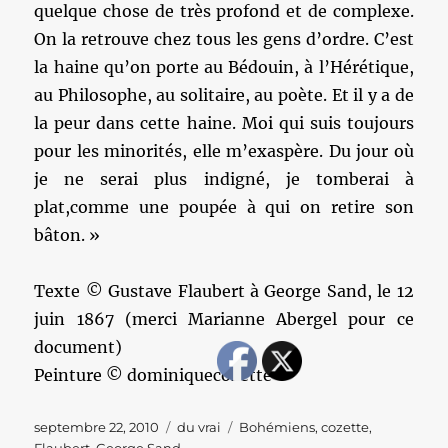
quelque chose de très profond et de complexe.
On la retrouve chez tous les gens d’ordre. C’est
la haine qu’on porte au Bédouin, à l’Hérétique,
au Philosophe, au solitaire, au poète. Et il y a de
la peur dans cette haine. Moi qui suis toujours
pour les minorités, elle m’exaspère. Du jour où
je ne serai plus indigné, je tomberai à
plat,comme une poupée à qui on retire son
bâton. »
Texte © Gustave Flaubert à George Sand, le 12
juin 1867 (merci Marianne Abergel pour ce
document)
Peinture © dominiquecozette
Publié
Catégories
Étiquettes
septembre 22, 2010
du vrai
Bohémiens
,
cozette
,
le