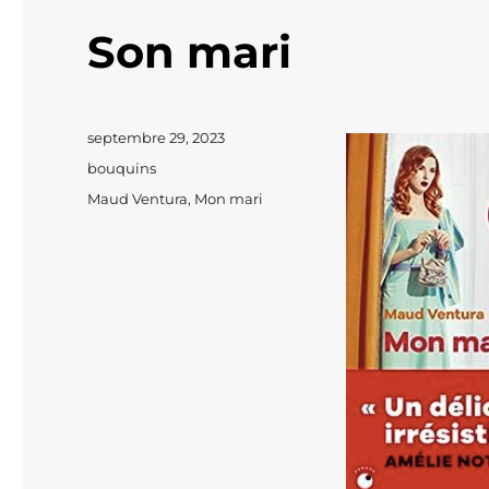
Son mari
Publié
septembre 29, 2023
le
Catégories
bouquins
Étiquettes
Maud Ventura
,
Mon mari