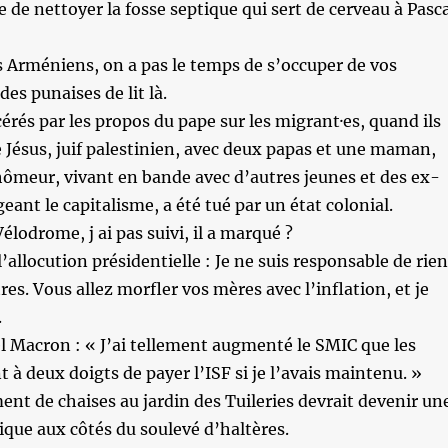
e de nettoyer la fosse septique qui sert de cerveau à Pasc
s Arméniens, on a pas le temps de s’occuper de vos
es punaises de lit là.
cérés par les propos du pape sur les migrant·es, quand ils
e Jésus, juif palestinien, avec deux papas et une maman,
ômeur, vivant en bande avec d’autres jeunes et des ex-
geant le capitalisme, a été tué par un état colonial.
élodrome, j ai pas suivi, il a marqué ?
allocution présidentielle : Je ne suis responsable de rien
tres. Vous allez morfler vos mères avec l’inflation, et je
.
Macron : « J’ai tellement augmenté le SMIC que les
 à deux doigts de payer l’ISF si je l’avais maintenu. »
ent de chaises au jardin des Tuileries devrait devenir un
ique aux côtés du soulevé d’haltères.