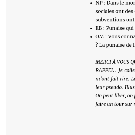
NP : Dans le mon
sociales ont des 
subventions ont 
EB : Punaise qui 
OM : Vous connai
? La punaise de l
MERCI À VOUS Q
RAPPEL : Je colle
m’ont fait rire. L
leur pseudo. Ill
On peut liker, on
faire un tour sur