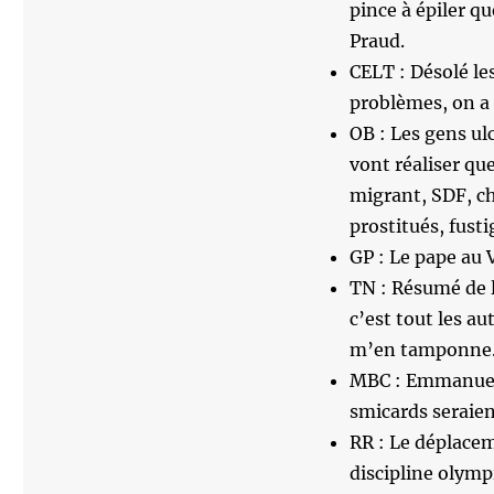
pince à épiler qu
Praud.
CELT : Désolé le
problèmes, on a d
OB : Les gens ul
vont réaliser qu
migrant, SDF, ch
prostitués, fusti
GP : Le pape au V
TN : Résumé de l’
c’est tout les au
m’en tamponne
MBC : Emmanuel 
smicards seraient
RR : Le déplacem
discipline olymp