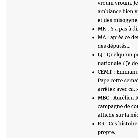
vroum vroum. Je 
ambiance bien vi
et des misogynes 
MK : Y a pas à di
MA : après ce de
des députés…
LJ : Quelqu’un pe
nationale ? Je d
CEMT : Emmanuel 
Pape cette semai
arrêtez avec ça. 
MBC : Aurélien R
campagne de com
affiche sur la né
RR : Ces histoire
propre.