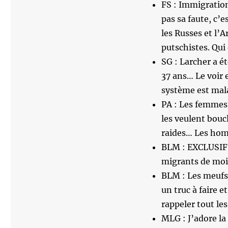
FS : Immigration 
pas sa faute, c’es
les Russes et l’A
putschistes. Qui 
SG : Larcher a ét
37 ans… Le voir
système est mal
PA : Les femmes,
les veulent boucl
raides… Les homm
BLM : EXCLUSIF :
migrants de moi
BLM : Les meufs,
un truc à faire et 
rappeler tout les
MLG : J’adore la 