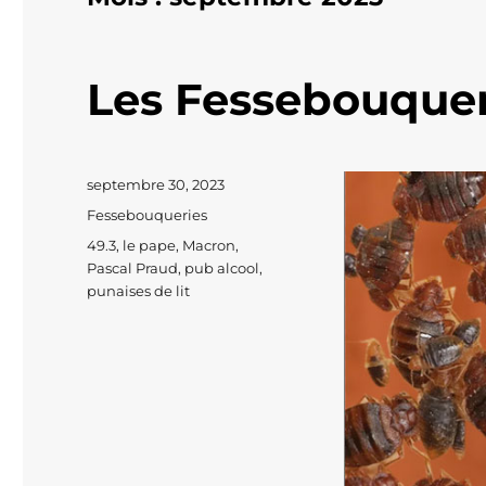
Les Fessebouquer
Publié
septembre 30, 2023
le
Catégories
Fessebouqueries
Étiquettes
49.3
,
le pape
,
Macron
,
Pascal Praud
,
pub alcool
,
punaises de lit