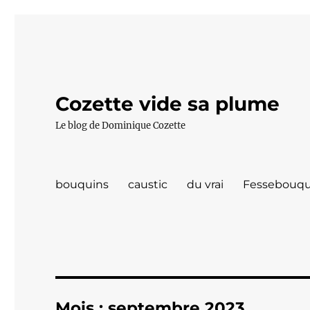
Cozette vide sa plume
Le blog de Dominique Cozette
bouquins
caustic
du vrai
Fessebouqu
Mois :
septembre 2023