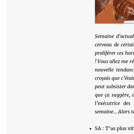
Semaine d’actuali
cerveau de certai
proliférer ces hor
! Vous allez me ré
nouvelle tendanc
croyais que c’éta
peut subsister d
que ça suggère, d
l’exécutrice de
semaine… Alors tc
SA : T’as plus vi