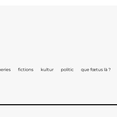
eries
fictions
kultur
politic
que fœtus là ?