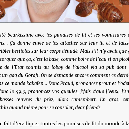
té beurkissime avec les punaises de lit et les vomissures 
ns… Ça donne envie de les attacher sur leur lit et de laiss
ribles bestioles sur leur corps dénudé. Mais s’il n’y avait que 
torquer que ça, c’est la base, comme boire de l’eau si on picol
e de l’Etat soumis au lobby de l’alcool via sa pub dont 
it un gag du Gorafi. On se demande encore comment ce derni
ans ce monde kakaïen… Donc Praud, prononcer prout et l’ode
onc le 49,3, prononcez vos gueules, j’fais c’que j’veux, j’su
s basses œuvres du prèz, alors camembert. En gros, cet
hin quand même pour se consoler, dear friends.
te fait d’éradiquer toutes les punaises de lit du monde à l