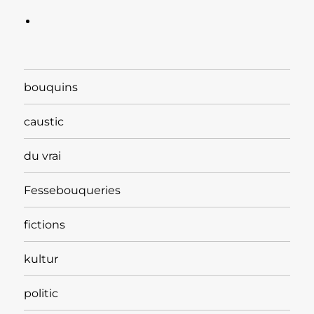
bouquins
caustic
du vrai
Fessebouqueries
fictions
kultur
politic