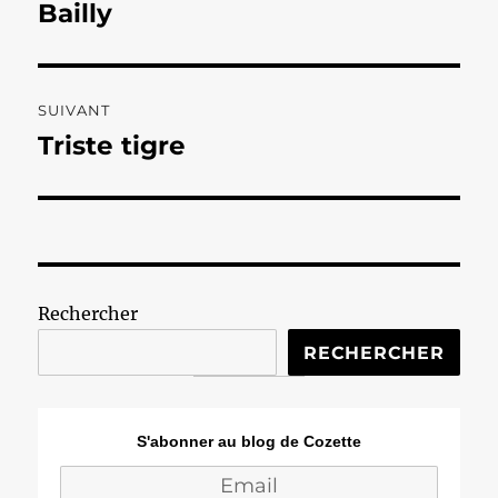
précédente :
Bailly
l’article
SUIVANT
Triste tigre
Publication
suivante :
Rechercher
RECHERCHER
S'abonner au blog de Cozette