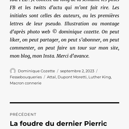
FB et les twitts d’actu qui m’ont fait rire. Les
initiales sont celles des auteurs, ou les premières
lettres de leur pseudo. Illustration ou montage
d’après photo web © dominique cozette. On peut
liker, on peut partager, on peut s’abonner, on peut
commenter, on peut faire un tour sur mon site,
mon blog, mon Insta. Merci d’avance.
Auteur
Publié
Catégories
Dominique Cozette
septembre 2, 2023
le
Étiquettes
Fessebouqueries
Attal
,
Dupont Moretti
,
Luther King
,
Macron connerie
Navigation
PRÉCÉDENT
de
La foudre du dernier Pierric
Publication