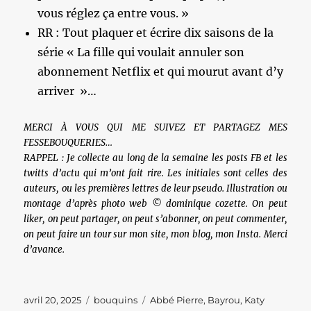
vous réglez ça entre vous. »
RR : Tout plaquer et écrire dix saisons de la
série « La fille qui voulait annuler son
abonnement Netflix et qui mourut avant d’y
arriver »…
MERCI À VOUS QUI ME SUIVEZ ET PARTAGEZ MES
FESSEBOUQUERIES…
RAPPEL : Je collecte au long de la semaine les posts FB et les
twitts d’actu qui m’ont fait rire. Les initiales sont celles des
auteurs, ou les premières lettres de leur pseudo. Illustration ou
montage d’après photo web © dominique cozette. On peut
liker, on peut partager, on peut s’abonner, on peut commenter,
on peut faire un tour sur mon site, mon blog, mon Insta. Merci
d’avance.
Publié
Catégories
Étiquettes
avril 20, 2025
bouquins
Abbé Pierre
,
Bayrou
,
Katy