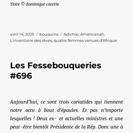
Texte © dominique cozette
Publié
Catégories
Étiquettes
avril 14, 2025
bouquins
Adichie
,
Americanah
,
le
L'inventaire des rêves
,
quatre femmes venues d'Afrique
Les Fessebouqueries
#696
Aujourd’hui, ce sont trois cariatides qui tiennent
notre actu à bout d’épaules. Et pas n’importe
lesquelles ! Deux ex- et actuelles ministres et une
peut-être bientôt Présidente de la Rép. Donc une à