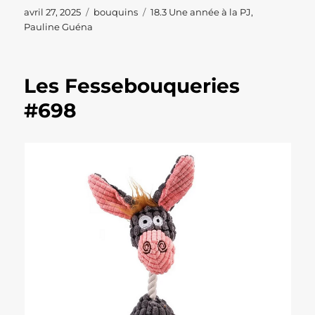
Publié
Catégories
Étiquettes
avril 27, 2025
bouquins
18.3 Une année à la PJ
,
le
Pauline Guéna
Les Fessebouqueries
#698