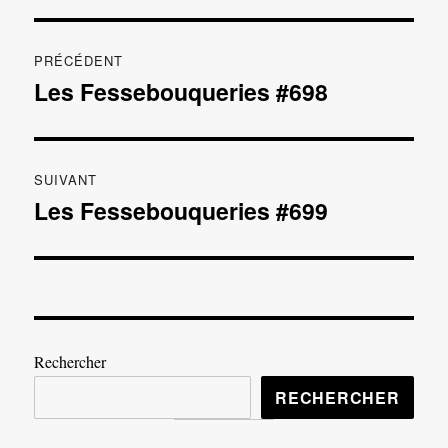
Navigation
PRÉCÉDENT
de
Les Fessebouqueries #698
Publication
précédente :
l’article
SUIVANT
Les Fessebouqueries #699
Publication
suivante :
Rechercher
RECHERCHER