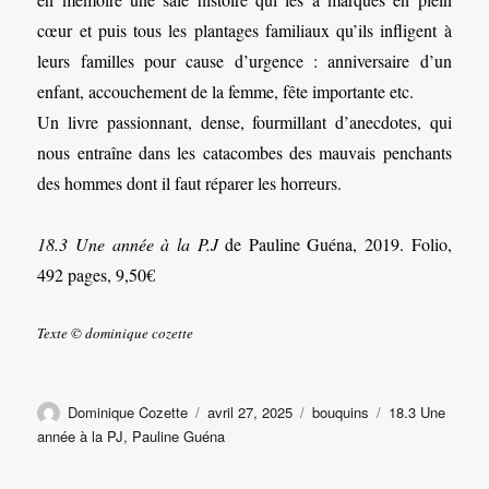
cœur et puis tous les plantages familiaux qu’ils infligent à
leurs familles pour cause d’urgence : anniversaire d’un
enfant, accouchement de la femme, fête importante etc.
Un livre passionnant, dense, fourmillant d’anecdotes, qui
nous entraîne dans les catacombes des mauvais penchants
des hommes dont il faut réparer les horreurs.
18.3 Une année à la P.J
de Pauline Guéna, 2019. Folio,
492 pages, 9,50€
Texte © dominique cozette
Auteur
Publié
Catégories
Étiquettes
Dominique Cozette
avril 27, 2025
bouquins
18.3 Une
le
année à la PJ
,
Pauline Guéna