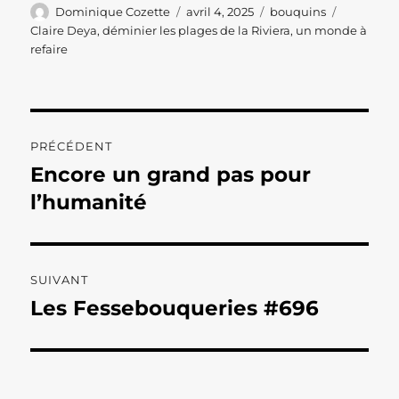
Auteur
Publié
Catégories
Étiquette
Dominique Cozette
avril 4, 2025
bouquins
le
Claire Deya
,
déminier les plages de la Riviera
,
un monde à
refaire
Navigation
PRÉCÉDENT
de
Encore un grand pas pour
Publication
précédente :
l’humanité
l’article
SUIVANT
Les Fessebouqueries #696
Publication
suivante :