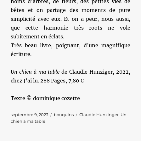
noms d’arbres, de fleurs, des petites vies de
bêtes et on partage des moments de pure
simplicité avec eux. Et on a peur, nous aussi,
que cette harmonie très roots ne vole
subitement en éclats.
Très beau livre, poignant, d’une magnifique
écriture.
Un chien à ma table
de Claudie Hunziger, 2022,
chez J’ai lu. 288 Pages, 7,80 €
Texte © dominique cozette
Publié
Catégories
Étiquettes
septembre 9, 2023
bouquins
Claudie Hunzinger
,
Un
le
chien à ma table