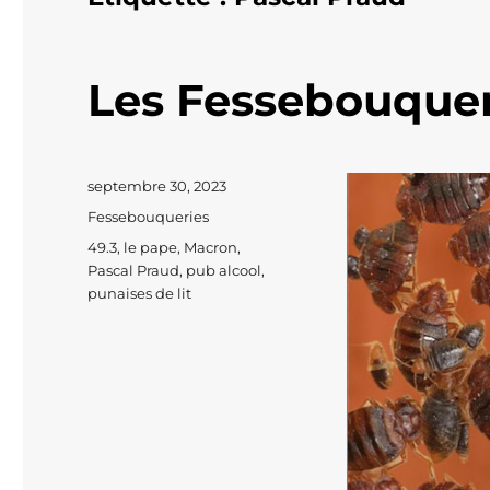
Les Fessebouquer
Publié
septembre 30, 2023
le
Catégories
Fessebouqueries
Étiquettes
49.3
,
le pape
,
Macron
,
Pascal Praud
,
pub alcool
,
punaises de lit