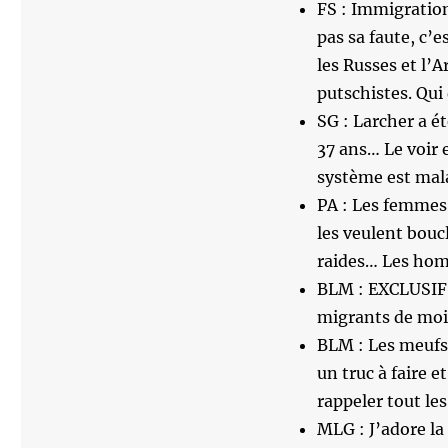
FS : Immigration 
pas sa faute, c’es
les Russes et l’A
putschistes. Qui 
SG : Larcher a ét
37 ans… Le voir
système est mal
PA : Les femmes,
les veulent boucl
raides… Les homm
BLM : EXCLUSIF :
migrants de moi
BLM : Les meufs,
un truc à faire et 
rappeler tout les
MLG : J’adore la 