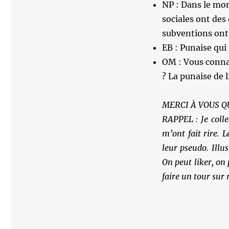
NP : Dans le mon
sociales ont des 
subventions ont 
EB : Punaise qui 
OM : Vous connai
? La punaise de l
MERCI À VOUS Q
RAPPEL : Je colle
m’ont fait rire. L
leur pseudo. Ill
On peut liker, on
faire un tour sur