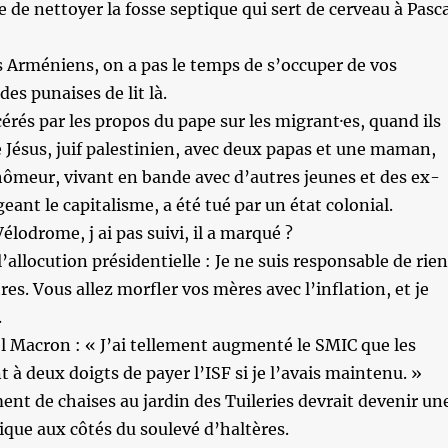
e de nettoyer la fosse septique qui sert de cerveau à Pasc
s Arméniens, on a pas le temps de s’occuper de vos
es punaises de lit là.
cérés par les propos du pape sur les migrant·es, quand ils
e Jésus, juif palestinien, avec deux papas et une maman,
ômeur, vivant en bande avec d’autres jeunes et des ex-
geant le capitalisme, a été tué par un état colonial.
élodrome, j ai pas suivi, il a marqué ?
allocution présidentielle : Je ne suis responsable de rien
tres. Vous allez morfler vos mères avec l’inflation, et je
.
Macron : « J’ai tellement augmenté le SMIC que les
 à deux doigts de payer l’ISF si je l’avais maintenu. »
ent de chaises au jardin des Tuileries devrait devenir un
ique aux côtés du soulevé d’haltères.