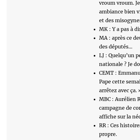
vroum vroum. Je 
ambiance bien vi
et des misogynes 
MK : Y a pas à di
MA : après ce de
des députés…
LJ : Quelqu’un pe
nationale ? Je d
CEMT : Emmanuel 
Pape cette semai
arrêtez avec ça. 
MBC : Aurélien R
campagne de com
affiche sur la né
RR : Ces histoire
propre.