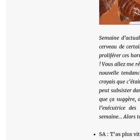
Semaine d’actuali
cerveau de certai
proliférer ces hor
! Vous allez me ré
nouvelle tendanc
croyais que c’éta
peut subsister d
que ça suggère, d
l’exécutrice de
semaine… Alors tc
SA : T’as plus vi