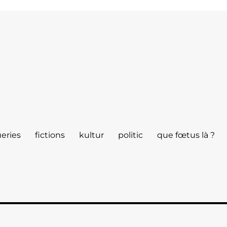
eries
fictions
kultur
politic
que fœtus là ?