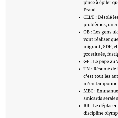
pince à épiler qu
Praud.
CELT : Désolé le
problèmes, on a d
OB : Les gens ul
vont réaliser qu
migrant, SDF, ch
prostitués, fusti
GP : Le pape au V
TN : Résumé de l’
c’est tout les au
m’en tamponne
MBC : Emmanuel 
smicards seraient
RR : Le déplacem
discipline olymp