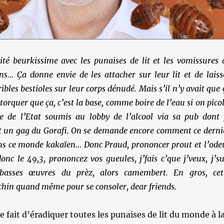
té beurkissime avec les punaises de lit et les vomissures 
ns… Ça donne envie de les attacher sur leur lit et de laiss
ribles bestioles sur leur corps dénudé. Mais s’il n’y avait que 
torquer que ça, c’est la base, comme boire de l’eau si on picol
e de l’Etat soumis au lobby de l’alcool via sa pub dont 
it un gag du Gorafi. On se demande encore comment ce derni
ans ce monde kakaïen… Donc Praud, prononcer prout et l’ode
onc le 49,3, prononcez vos gueules, j’fais c’que j’veux, j’su
s basses œuvres du prèz, alors camembert. En gros, cet
hin quand même pour se consoler, dear friends.
te fait d’éradiquer toutes les punaises de lit du monde à l