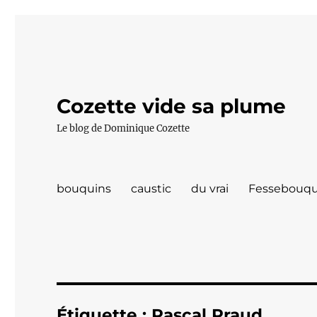
Cozette vide sa plume
Le blog de Dominique Cozette
bouquins
caustic
du vrai
Fessebouqu
Étiquette :
Pascal Praud