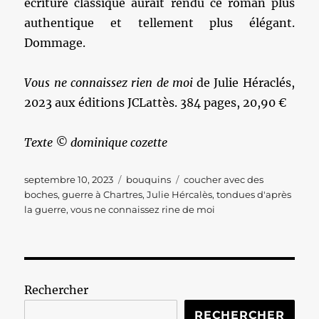
écriture classique aurait rendu ce roman plus
authentique et tellement plus élégant.
Dommage.
Vous ne connaissez rien de moi
de Julie Héraclés,
2023 aux éditions JCLattès. 384 pages, 20,90 €
Texte © dominique cozette
Publié
Catégories
Étiquettes
septembre 10, 2023
bouquins
coucher avec des
le
boches
,
guerre à Chartres
,
Julie Hércalès
,
tondues d'après
la guerre
,
vous ne connaissez rine de moi
Rechercher
RECHERCHER