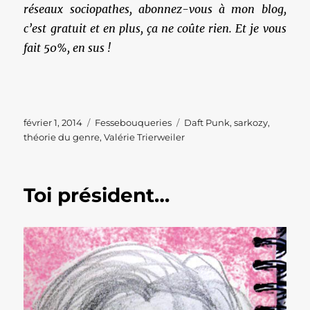
réseaux sociopathes, abonnez-vous à mon blog,
c’est gratuit et en plus, ça ne coûte rien. Et je vous
fait 50%, en sus !
Publié
Catégories
Étiquettes
février 1, 2014
Fessebouqueries
Daft Punk
,
sarkozy
,
le
théorie du genre
,
Valérie Trierweiler
Toi président…