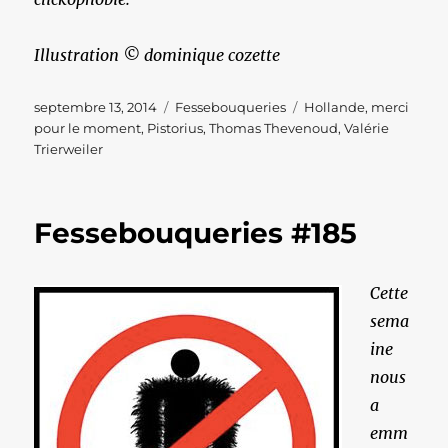
Illustration © dominique cozette
Publié
Catégories
Étiquettes
septembre 13, 2014
Fessebouqueries
Hollande
,
merci
le
pour le moment
,
Pistorius
,
Thomas Thevenoud
,
Valérie
Trierweiler
Fessebouqueries #185
Cette
sema
ine
nous
a
emm