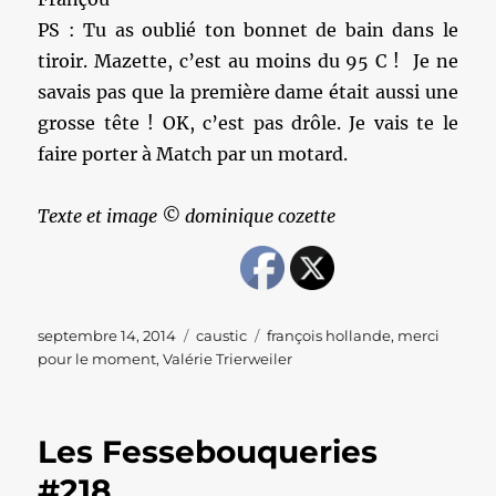
PS : Tu as oublié ton bonnet de bain dans le
tiroir. Mazette, c’est au moins du 95 C ! Je ne
savais pas que la première dame était aussi une
grosse tête ! OK, c’est pas drôle. Je vais te le
faire porter à Match par un motard.
Texte et image © dominique cozette
Publié
Catégories
Étiquettes
septembre 14, 2014
caustic
françois hollande
,
merci
le
pour le moment
,
Valérie Trierweiler
Les Fessebouqueries
#218