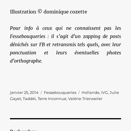
Illustration © dominique cozette
Pour info à ceux qui ne connaissent pas les
Fessebouqueries : il s’agit d’un zapping de posts
dénichés sur FB et retransmis tels quels, avec leur
ponctuation et leurs éventuelles photes
d’orthographe.
Publié
Catégories
Étiquettes
janvier 25, 2014
Fessebouqueries
Hollande
,
IVG
,
Julie
le
Gayet
,
Taddéi
,
Terre Inconnue
,
Valérie Trierweiler