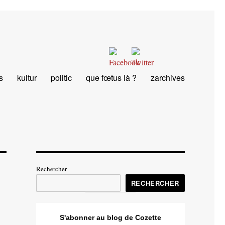
s
kultur
politic
que fœtus là ?
zarchives
Rechercher
RECHERCHER
S'abonner au blog de Cozette