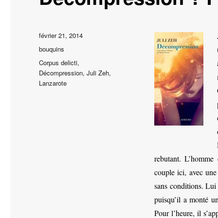
Publié
février 21, 2014
le
Catégories
bouquins
Étiquettes
Corpus delicti
,
Décompression
,
Juli Zeh
,
Lanzarote
rebutant. L’homme q
couple ici, avec un
sans conditions. Lui
puisqu’il a monté un
Pour l’heure, il s’ap