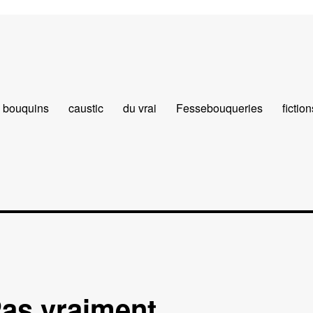
bouquins
caustic
du vrai
Fessebouqueries
fiction
Pas vraiment…