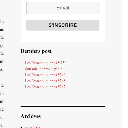
nnu
is
de
r).
Derniers post
de
our
Les Fessebouqueries # 750
es,
Son odeur après la pluie
Les Fessebouqueries #749
Les Fessebouqueries #748
ite
Les Fessebouqueries #747
en
ur
ire
Archives
u.
ve,
août 2026