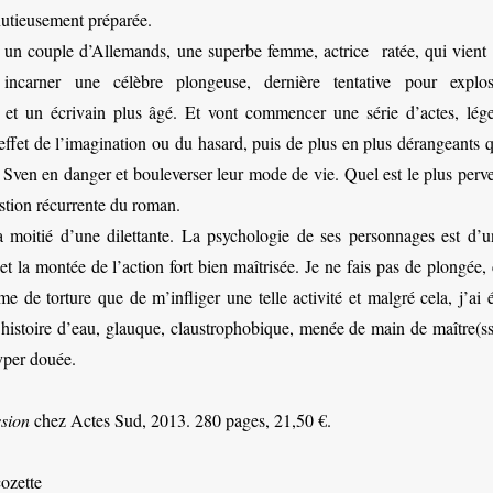
nutieusement préparée.
 un couple d’Allemands, une superbe femme, actrice ratée, qui vient 
 incarner une célèbre plongeuse, dernière tentative pour explos
, et un écrivain plus âgé. Et vont commencer une série d’actes, lége
effet de l’imagination ou du hasard, puis de plus en plus dérangeants q
e Sven en danger et bouleverser leur mode de vie. Quel est le plus perv
estion récurrente du roman.
la moitié d’une dilettante. La psychologie de ses personnages est d’u
t la montée de l’action fort bien maîtrisée. Je ne fais pas de plongée,
e de torture que de m’infliger une telle activité et malgré cela, j’ai 
 histoire d’eau, glauque, claustrophobique, menée de main de maître(ss
hyper douée.
sion
chez Actes Sud, 2013. 280 pages, 21,50 €.
ozette