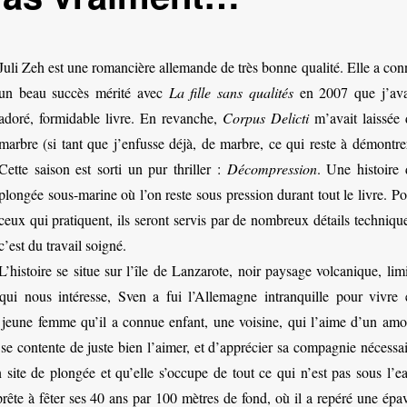
Juli Zeh est une romancière allemande de très bonne qualité. Elle a co
un beau succès mérité avec
La fille sans qualités
en 2007 que j’ava
adoré, formidable livre. En revanche,
Corpus Delicti
m’avait laissée 
marbre (si tant que j’enfusse déjà, de marbre, ce qui reste à démontre
Cette saison est sorti un pur thriller :
Décompression
. Une histoire 
plongée sous-marine où l’on reste sous pression durant tout le livre. P
ceux qui pratiquent, ils seront servis par de nombreux détails techniqu
c’est du travail soigné.
L’histoire se situe sur l’île de Lanzarote, noir paysage volcanique, lim
ui nous intéresse, Sven a fui l’Allemagne intranquille pour vivre 
e jeune femme qu’il a connue enfant, une voisine, qui l’aime d’un amo
 se contente de juste bien l’aimer, et d’apprécier sa compagnie nécessa
 site de plongée et qu’elle s’occupe de tout ce qui n’est pas sous l’ea
prête à fêter ses 40 ans par 100 mètres de fond, où il a repéré une épa