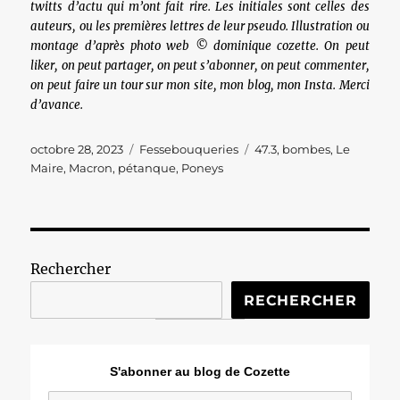
twitts d’actu qui m’ont fait rire. Les initiales sont celles des
auteurs, ou les premières lettres de leur pseudo. Illustration ou
montage d’après photo web © dominique cozette. On peut
liker, on peut partager, on peut s’abonner, on peut commenter,
on peut faire un tour sur mon site, mon blog, mon Insta. Merci
d’avance.
Publié
Catégories
Étiquettes
octobre 28, 2023
Fessebouqueries
47.3
,
bombes
,
Le
le
Maire
,
Macron
,
pétanque
,
Poneys
Rechercher
RECHERCHER
S'abonner au blog de Cozette