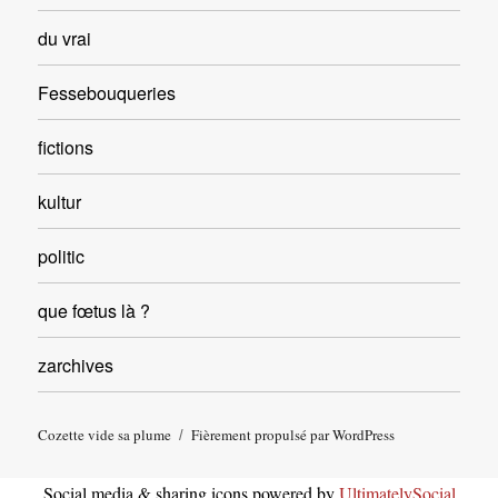
du vrai
Fessebouqueries
fictions
kultur
politic
que fœtus là ?
zarchives
Cozette vide sa plume
Fièrement propulsé par WordPress
Social media & sharing icons powered by
UltimatelySocial