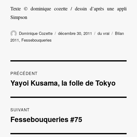
Texte © dominique cozette / dessin d’après une appli
Simpson
Auteur
Publié
Catégories
Étiquettes
Dominique Cozette
décembre 30, 2011
du vrai
Bilan
le
2011
,
Fessebouqueries
Navigation
PRÉCÉDENT
de
Yayoi Kusama, la folle de Tokyo
Publication
précédente :
l’article
SUIVANT
Fessebouqueries #75
Publication
suivante :