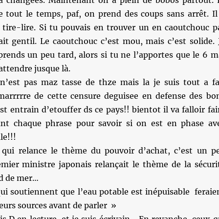
es a changées. Maintenant on a plein de bobos partout. 
e tout le temps, paf, on prend des coups sans arrêt. Il
ire-lire. Si tu pouvais en trouver un en caoutchouc p
it gentil. Le caoutchouc c’est mou, mais c’est solide. 
prends un peu tard, alors si tu ne l’apportes que le 6 m
attendre jusque là.
n’est pas maz tasse de thze mais la je suis tout a fa
marrrrre de cette censure deguisee en defense des bo
 entrain d’etouffer ds ce pays!! bientot il va falloir fai
nt chaque phrase pour savoir si on est en phase av
le!!!
qui relance le thème du pouvoir d’achat, c’est un p
mier ministre japonais relançait le thème de la sécuri
rd de mer…
ui soutiennent que l’eau potable est inépuisable feraie
leurs sources avant de parler »