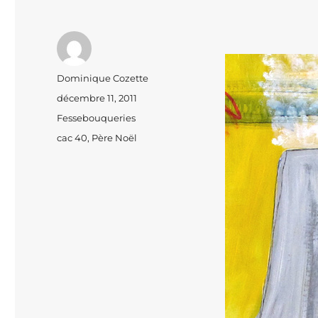
Auteur
Dominique Cozette
Publié
décembre 11, 2011
le
Catégories
Fessebouqueries
Étiquettes
cac 40
,
Père Noël