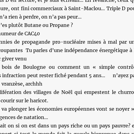
is D en lecture, et je suis écrivain… En revanche, ceux q
cture, ont fini commerciaux à Saint-Maclou… Triple D po
’a rien à perdre, on n’a pas peur…
 t’es plutôt Butane ou Propane ?
 humeur de CAC40
nnies de propagande pro-nucléaire mises à mal par u
 coupantes Tu parles d’une indépendance énergétique à 
 giver venu
 bois de Boulogne ou comment un « simple contrô
ns infraction peut rester fiché pendant 5 ans… n’ayez p
ce vranzèse, archhh
ifération des villages de Noël qui empestent le churro
urir sur le haricot.
o va plonger les économies européennes vont se noyer »
 agences de natation…
it on si on est dans un pays riche ou un pays pauvre? 