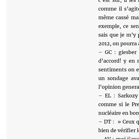
c’est sûr, il l
comme il s’agit
même cassé ma t
exemple, ce sera
sais que je m’y 
2012, on pourra 
– GC : giesber 
d’accord! y en 
sentiments on est
un sondage ava
l’opinion genera
– EL : Sarkozy 
comme si le Pre
nucléaire en bo
– DT : » Ceux q
bien de vérifier 