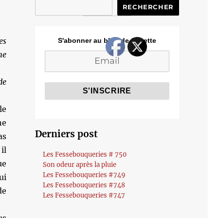
RECHERCHER
es
S'abonner au blog de Cozette
e
e
le
ne
Derniers post
as
il
Les Fessebouqueries # 750
ue
Son odeur après la pluie
Les Fessebouqueries #749
ui
Les Fessebouqueries #748
de
Les Fessebouqueries #747