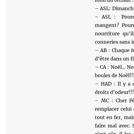
fond du terrain !
– ASL: Dimanche,
– ASL : Pourqu
mangent? Pourq
nourriture qu’i
conneries sans 
– AB : Chaque fo
d’être dans un f
– CA : Noël… No
boules de Noël!!!
– HAD : Il y a 
droits d’odeur!!!
– MC : Cher Pè
remplacer celui 
tout en fer, mais
faire mal avec. S