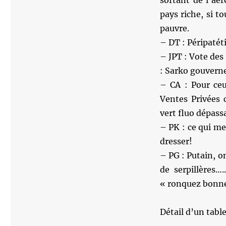
sortant de l’aé
pays riche, si t
pauvre.
– DT : Péripatét
– JPT : Vote des
: Sarko gouverne
– CA : Pour ceu
Ventes Privées
vert fluo dépass
– PK : ce qui me
dresser!
– PG : Putain, o
de serpillères…
« ronquez bonnes
Détail d’un tab