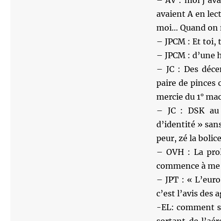
– AV : moi j’ava
avaient A en le
moi… Quand on n
– JPCM : Et toi,
– JPCM : d’une
– JC : Des déce
paire de pinces
mercie du 1° mac
– JC : DSK au
d’identité » sa
peur, zé la boli
– OVH : La prol
commence à me co
– JPT : « L’eur
c’est l’avis des
-EL: comment sa