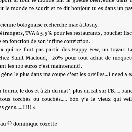
roport si tout le monde fait la gueule bienvenue dans 
out le monde te sourit et te dit bonjour tu es dans un pa
icienne bolognaise recherche mac à Rosny.
 étrangers, TVA à 5,5% pour les restaurants, bouclier fisc
 en fonction de son infime conviction.
x qui ne font pas partie des Happy Few, un tuyau: L
 chez Saint Macloud, -20% pour tout achat de moquet
ant les 100 euros c’est maintenant!.
 gène le plus dans ma coupe c’est les oreilles…I need a e
n tourne le dos et à 2h du mat’, plus un rat sur FB….. ban
..tous torchés ou couchés….. bon y’a le vieux qui veil
 gens…..!!!!! »
leau © dominique cozette