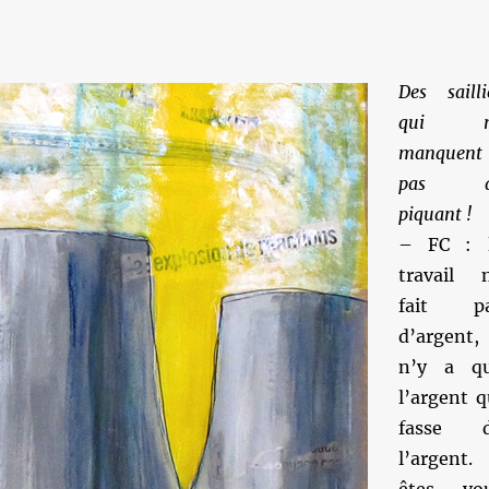
Des sailli
qui n
manquent
pas d
piquant !
– FC : 
travail 
fait p
d’argent, 
n’y a q
l’argent q
fasse 
l’argent.