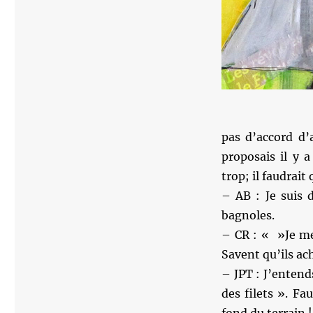
pas d’accord d’
proposais il y 
trop; il faudrai
– AB : Je suis 
bagnoles.
– CR : « »Je m
Savent qu’ils a
– JPT : J’entend
des filets ». Fau