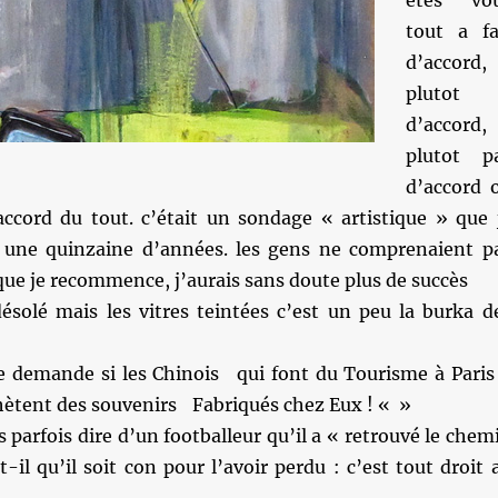
êtes vo
tout a fa
d’accord,
plutot
d’accord,
plutot p
d’accord 
accord du tout. c’était un sondage « artistique » que 
a une quinzaine d’années. les gens ne comprenaient p
t que je recommence, j’aurais sans doute plus de succès
désolé mais les vitres teintées c’est un peu la burka d
e demande si les Chinois qui font du Tourisme à Par
chètent des souvenirs Fabriqués chez Eux ! « »
s parfois dire d’un footballeur qu’il a « retrouvé le chem
t-il qu’il soit con pour l’avoir perdu : c’est tout droit 