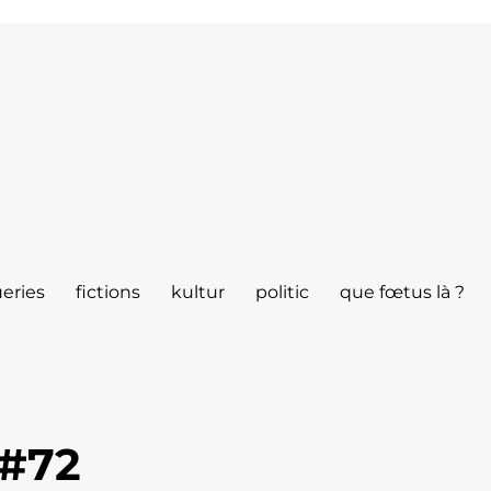
eries
fictions
kultur
politic
que fœtus là ?
 #72