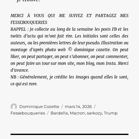
MERCI À VOUS QUI ME SUIVEZ ET PARTAGEZ MES
FESSEBOUQUERIES
RAPPEL : Je collecte au long de la semaine les posts FB et les
twitts d’actu qui m’ont fait rire. Les initiales sont celles des
auteurs, ou les premières lettres de leur pseudo. Illustration ou
montage d’après photo web © dominique cozette. On peut
liker, on peut partager, on peut s’abonner, on peut commenter,
on peut faire un tour sur mon site, mon blog, mon Insta. Merci
d’avance.
NB : Généralement, je crédite les images quand elles le sont,
ce qui est rare.
Auteur
Publié
Catégories
Dominique Cozette
mars 14, 2026
le
Étiquettes
Fessebouqueries
Bardella
,
Macron
,
sarkozy
,
Trump