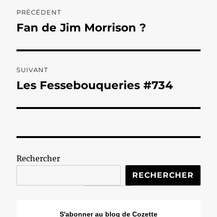
Navigation
PRÉCÉDENT
de
Fan de Jim Morrison ?
Publication
précédente :
l’article
SUIVANT
Les Fessebouqueries #734
Publication
suivante :
Rechercher
RECHERCHER
S'abonner au blog de Cozette