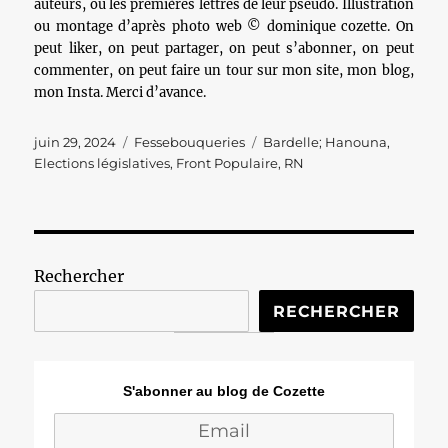
auteurs, ou les premières lettres de leur pseudo. Illustration
ou montage d’après photo web © dominique cozette. On
peut liker, on peut partager, on peut s’abonner, on peut
commenter, on peut faire un tour sur mon site, mon blog,
mon Insta. Merci d’avance.
Publié
Catégories
Étiquettes
juin 29, 2024
Fessebouqueries
Bardelle; Hanouna
,
le
Elections législatives
,
Front Populaire
,
RN
Rechercher
RECHERCHER
S'abonner au blog de Cozette