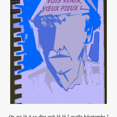
On est là à se dire ouh là là ! quelle hécatombe !