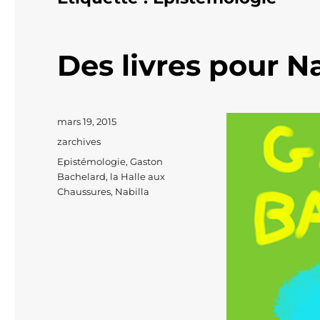
Des livres pour N
Publié
mars 19, 2015
le
Catégories
zarchives
Étiquettes
Epistémologie
,
Gaston
Bachelard
,
la Halle aux
Chaussures
,
Nabilla