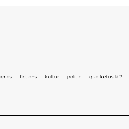
eries
fictions
kultur
politic
que fœtus là ?