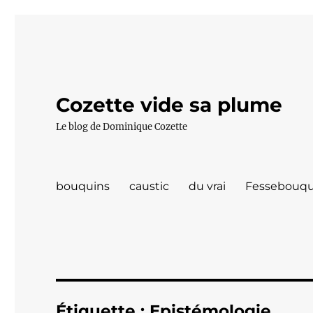
Cozette vide sa plume
Le blog de Dominique Cozette
bouquins
caustic
du vrai
Fessebouqu
Étiquette :
Epistémologie