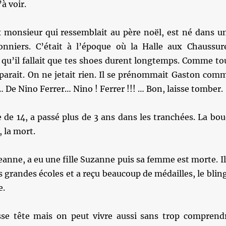
’à voir.
x monsieur qui ressemblait au père noël, est né dans u
onniers. C’était à l’époque où la Halle aux Chaussur
t qu’il fallait que tes shoes durent longtemps. Comme to
réparait. On ne jetait rien. Il se prénommait Gaston com
 … De Nino Ferrer… Nino ! Ferrer !!! … Bon, laisse tomber.
re de 14, a passé plus de 3 ans dans les tranchées. La bou
, la mort.
Jeanne, a eu une fille Suzanne puis sa femme est morte. Il
s grandes écoles et a reçu beaucoup de médailles, le blin
e.
sse tête mais on peut vivre aussi sans trop comprend