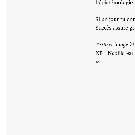
l’épistémologie.
Si un jour tu en
Succès assuré gr
Texte et image ©
NB : Nabilla es
».