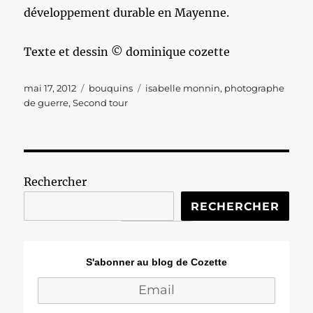
développement durable en Mayenne.
Texte et dessin © dominique cozette
Publié
Catégories
Étiquettes
mai 17, 2012
bouquins
isabelle monnin
,
photographe
le
de guerre
,
Second tour
Rechercher
RECHERCHER
S'abonner au blog de Cozette