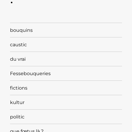
bouquins
caustic
du vrai
Fessebouqueries
fictions
kultur
politic
que fœtus là ?