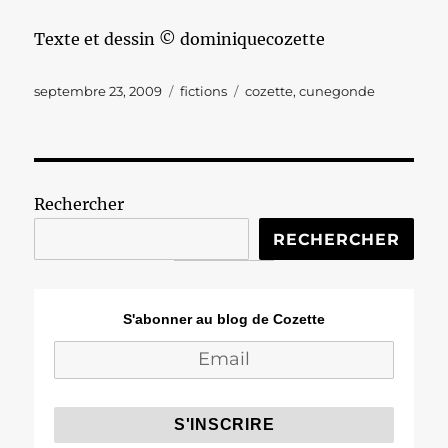
Texte et dessin © dominiquecozette
Publié
Catégories
Étiquettes
septembre 23, 2009
fictions
cozette
,
cunegonde
le
Rechercher
RECHERCHER
S'abonner au blog de Cozette