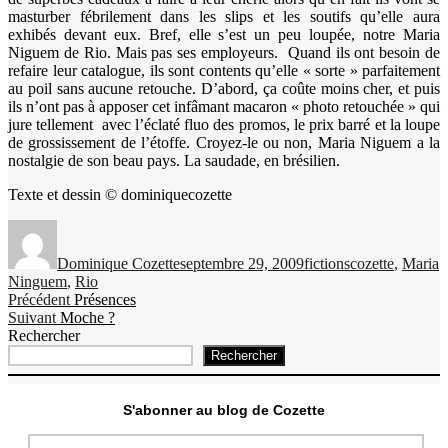
masturber fébrilement dans les slips et les soutifs qu’elle aura
exhibés devant eux. Bref, elle s’est un peu loupée, notre Maria
Niguem de Rio. Mais pas ses employeurs. Quand ils ont besoin de
refaire leur catalogue, ils sont contents qu’elle « sorte » parfaitement
au poil sans aucune retouche. D’abord, ça coûte moins cher, et puis
ils n’ont pas à apposer cet infâmant macaron « photo retouchée » qui
jure tellement avec l’éclaté fluo des promos, le prix barré et la loupe
de grossissement de l’étoffe. Croyez-le ou non, Maria Niguem a la
nostalgie de son beau pays. La saudade, en brésilien.
Texte et dessin © dominiquecozette
Auteur
Publié
Catégories
Étiquettes
le
Dominique Cozette
septembre 29, 2009
fictions
cozette
,
Maria
Ninguem
,
Rio
Navigation
Publication
Précédent
Présences
Publication
précédente :
Suivant
Moche ?
de
suivante :
Rechercher
l’article
Rechercher
S'abonner au blog de Cozette