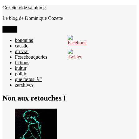
Aller
Cozette vide sa plume
au
Le blog de Dominique Cozette
contenu
Menu
bouquins
caustic
du vrai
Fessebouqueries
fictions
kultur
politic
que fœtus là ?
zarchives
Non aux retouches !