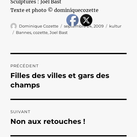
Sculptures : Joël Bast
Texte et photo © dominiquecozette
Auteur
Publié
Catégories
Dominique Cozette
septembre 24, 2009
kultur
le
Étiquettes
Bannes
,
cozette
,
Joel Bast
Navigation
PRÉCÉDENT
de
Filles des villes et gars des
Publication
précédente :
champs
l’article
SUIVANT
Non aux retouches !
Publication
suivante :