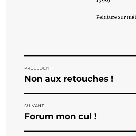
1990)
Peinture sur mé
Navigation
PRÉCÉDENT
de
Non aux retouches !
Publication
précédente :
l’article
SUIVANT
Forum mon cul !
Publication
suivante :