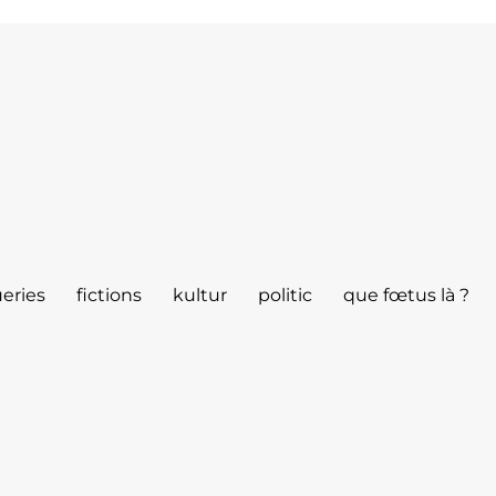
eries
fictions
kultur
politic
que fœtus là ?