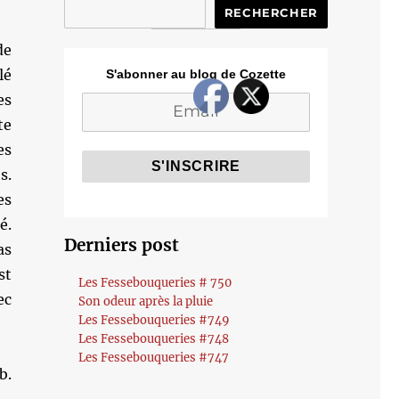
RECHERCHER
de
lé
S'abonner au blog de Cozette
es
te
es
s.
es
é.
Derniers post
as
st
Les Fessebouqueries # 750
ec
Son odeur après la pluie
Les Fessebouqueries #749
Les Fessebouqueries #748
Les Fessebouqueries #747
b.