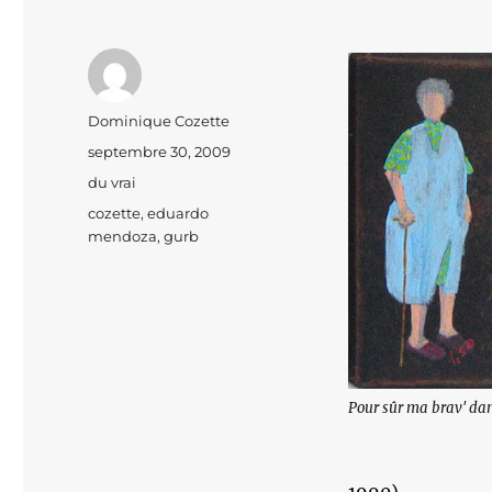
Auteur
Dominique Cozette
Publié
septembre 30, 2009
le
Catégories
du vrai
Étiquettes
cozette
,
eduardo
mendoza
,
gurb
Pour sûr ma brav' da