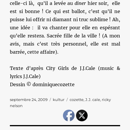
celle-ci là, qu’il a levée au
diner
hier soir, elle
est si bonne ! Ce qui est ballot, c’est qu’il ne
puisse lui offrir ni diamant ni truc sublime ! Ah,
une idée : il va chanter pour elle en espérant
qu’elle restera. Sacrée fille de la ville ! (A mon
avis, mais c’est très personnel, elle est mal
barrée, cette affaire).
Texte d’après City Girls de J.J.Cale (music &
lyrics J.J.Cale)
Dessin © dominiquecozette
Publié
Catégories
Étiquettes
septembre 24, 2009
kultur
cozette
,
J.J. cale
,
ricky
le
nelson