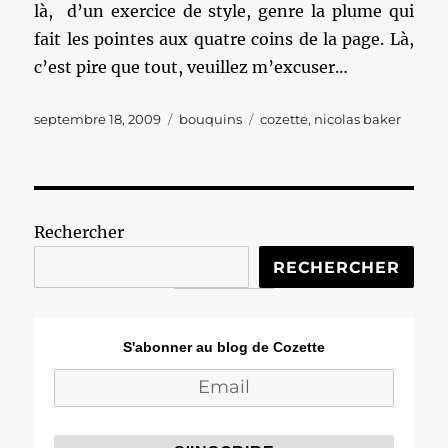
là, d’un exercice de style, genre la plume qui
fait les pointes aux quatre coins de la page. Là,
c’est pire que tout, veuillez m’excuser…
Publié
Catégories
Étiquettes
septembre 18, 2009
bouquins
cozette
,
nicolas baker
le
Rechercher
RECHERCHER
S'abonner au blog de Cozette