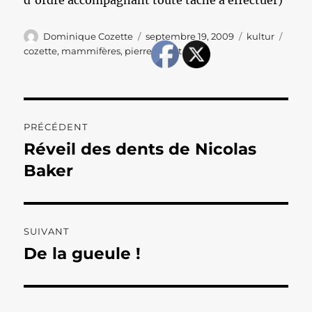
d’ordre accompagnant toute tâche à effectuer)
Auteur
Publié
Catégories
Étiqu
Dominique Cozette
septembre 19, 2009
kultur
le
cozette
,
mammifères
,
pierre mérot
Navigation
PRÉCÉDENT
de
Réveil des dents de Nicolas
Publication
précédente :
Baker
l’article
SUIVANT
De la gueule !
Publication
suivante :