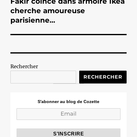
Fakir coincé dans armoire Ikea
Publication
suivante :
cherche amoureuse
parisienne…
Rechercher
RECHERCHER
S'abonner au blog de Cozette