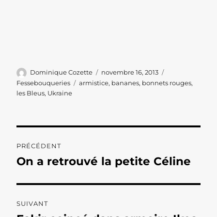
Auteur
Publié
Catégories
Dominique Cozette
novembre 16, 2013
le
Étiquettes
Fessebouqueries
armistice
,
bananes
,
bonnets rouges
,
les Bleus
,
Ukraine
Navigation
PRÉCÉDENT
de
On a retrouvé la petite Céline
Publication
précédente :
l’article
SUIVANT