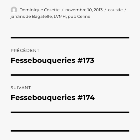
Auteur
Publié
Catégories
Étiqu
Dominique Cozette
novembre 10, 2013
caustic
le
jardins de Bagatelle
,
LVMH
,
pub Céline
Navigation
PRÉCÉDENT
de
Fessebouqueries #173
Publication
précédente :
l’article
SUIVANT
Fessebouqueries #174
Publication
suivante :