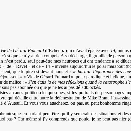
é
Vie de Gérard Fulmard
d’Echenoz qui m’avait épatée avec
14
, minus 
, c’est que je n’y ai rien compris. A sa décharge, il grouille de personnag
n n’est perdu, sauf peut-être mes neurones qui ont tendance à se diluer d
s », de « Ravel » et de « 14 » invente aujourd’hui le polar marabout (bou
ashent, que le pire est devant nous et
« le hasard, l’ignorance des cau
éjouissent « « Vie de Gérard Fulmard », polar parodique et ludique, un 
ur de malice :
« J’en étais là de mes réflexions quand la catastrophe s’e
y suis pas abonnée ou que je ne les ai pas dé-adblockés.
stes arcanes politico-cloaquesques, si les portraits de personnages imp
ivre qui détaille entre autre la défenestration de Mike Brant, l’assassina
é d’Auteuil. Et vous vous attacherez, ou pas, au petit bonhomme ringar
adabrantesque en pariant peut être qu’il y semerait des situations et 
oi pas ? Car même si j’y comprends que pouic, je ne peut pas nier (de 