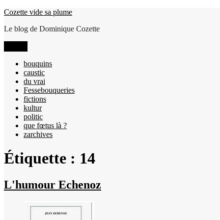
Aller
Cozette vide sa plume
au
Le blog de Dominique Cozette
contenu
Menu
bouquins
caustic
du vrai
Fessebouqueries
fictions
kultur
politic
que fœtus là ?
zarchives
Étiquette :
14
L'humour Echenoz