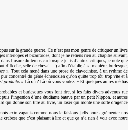
opus sur la grande guerre. Ce n’est pas mon genre de critiquer un livre
es interlopes et bizarroïdes, dont je ne retiens rien au chapitre suivant,
ans l’usure du temps car lorsque je lis d’autres critiques, je note que
t d’ficelle, selle de cheval….) afin d’établir, à sa manière, burlesque,
ses ».
Tout cela mené dans une prose de claveciniste, à un rythme de
pur concentré du génie échenozien qu’on quitte trop tôt, trop vite et à
st produite. »
Là où ? Là où vous voulez. » Et quelques autres médias
robables et burlesques vous font rire, si les faits divers advenus rue
t puis l’ingestion d’une étudiante batave par un petit Nippon, et autres
d qui donne son titre au livre, un loser qui monte une sorte d’agence
des mots extravagants comme nous le faisions jadis pour agrémenter nos
crabes) que c’est plaisant à lire et que ça n’a rien à voir avec notre