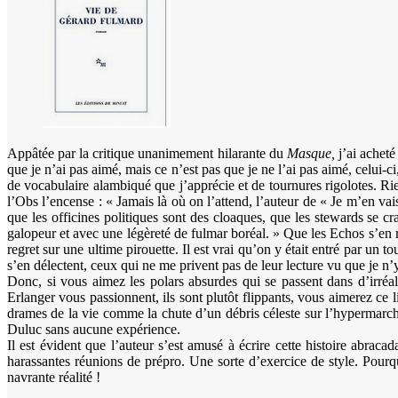
Appâtée par la critique unanimement hilarante du
Masque,
j’ai achet
que je n’ai pas aimé, mais ce n’est pas que je ne l’ai pas aimé, celui-ci
de vocabulaire alambiqué que j’apprécie et de tournures rigolotes. Rie
l’Obs l’encense : « Jamais là où on l’attend, l’auteur de « Je m’en vai
que les officines politiques sont des cloaques, que les stewards se cr
galopeur et avec une légèreté de fulmar boréal. » Que les Echos s’en r
regret sur une ultime pirouette. Il est vrai qu’on y était entré par un to
s’en délectent, ceux qui ne me privent pas de leur lecture vu que je n’
Donc, si vous aimez les polars absurdes qui se passent dans d’irréali
Erlanger vous passionnent, ils sont plutôt flippants, vous aimerez ce l
drames de la vie comme la chute d’un débris céleste sur l’hypermarch
Duluc sans aucune expérience.
Il est évident que l’auteur s’est amusé à écrire cette histoire abrac
harassantes réunions de prépro. Une sorte d’exercice de style. Pourqu
navrante réalité !