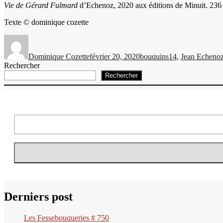
Vie de Gérard Fulmard
d’Echenoz, 2020 aux éditions de Minuit. 236
Texte © dominique cozette
Auteur
Publié
Catégories
Étiquettes
le
Dominique Cozette
février 20, 2020
bouquins
14
,
Jean Echeno
Rechercher
Rechercher
Derniers post
Les Fessebouqueries # 750