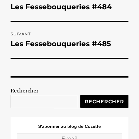
de
Les Fessebouqueries #484
Publication
précédente :
l’article
SUIVANT
Les Fessebouqueries #485
Publication
suivante :
Rechercher
RECHERCHER
S'abonner au blog de Cozette