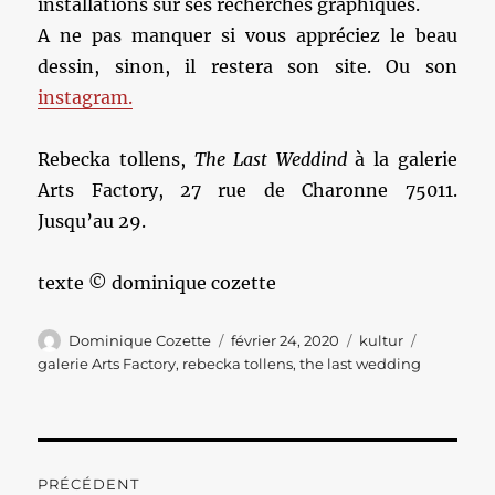
installations sur ses recherches graphiques.
A ne pas manquer si vous appréciez le beau
dessin, sinon, il restera son site. Ou son
instagram.
Rebecka tollens,
The Last Weddind
à la galerie
Arts Factory, 27 rue de Charonne 75011.
Jusqu’au 29.
texte © dominique cozette
Auteur
Publié
Catégories
Étiquette
Dominique Cozette
février 24, 2020
kultur
le
galerie Arts Factory
,
rebecka tollens
,
the last wedding
Navigation
PRÉCÉDENT