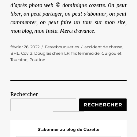
d’après photo web © dominique cozette. On peut
liker, on peut partager, on peut s’abonner, on peut
commenter, on peut faire un tour sur mon site,
mon blog, mon Insta. Merci d’avance.
Publié
Catégories
Étiquettes
février 26, 2022
Fessebouqueries
accident de chasse
,
le
BHL
,
Covid
,
Douglas chien LR
,
flic féminicide
,
Guigou et
Touraine
,
Poutine
Rechercher
RECHERCHER
S'abonner au blog de Cozette