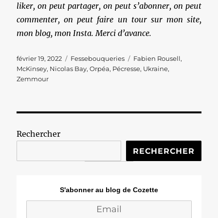
liker, on peut partager, on peut s’abonner, on peut
commenter, on peut faire un tour sur mon site,
mon blog, mon Insta. Merci d’avance.
Publié
Catégories
Étiquettes
février 19, 2022
Fessebouqueries
Fabien Rousell
,
le
McKinsey
,
Nicolas Bay
,
Orpéa
,
Pécresse
,
Ukraine
,
Zemmour
Rechercher
RECHERCHER
S'abonner au blog de Cozette