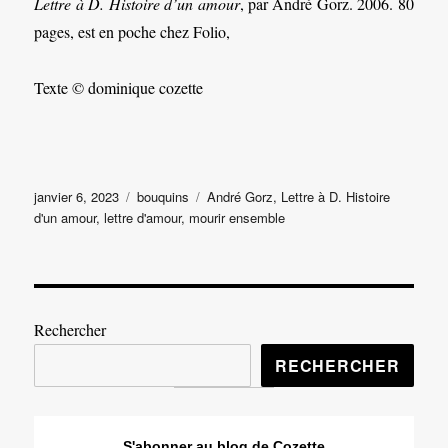
Lettre à D. Histoire d’un amour
, par André Gorz. 2006. 80
pages, est en poche chez Folio,
Texte © dominique cozette
Publié
Catégories
Étiquettes
janvier 6, 2023
bouquins
André Gorz
,
Lettre à D. Histoire
le
d'un amour
,
lettre d'amour
,
mourir ensemble
Rechercher
RECHERCHER
S'abonner au blog de Cozette