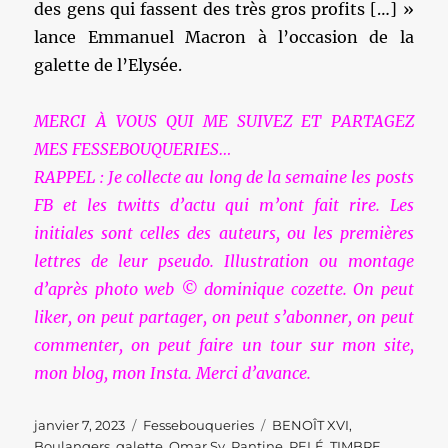
des gens qui fassent des très gros profits […] »
lance Emmanuel Macron à l’occasion de la
galette de l’Elysée.
MERCI À VOUS QUI ME SUIVEZ ET PARTAGEZ
MES FESSEBOUQUERIES…
RAPPEL : Je collecte au long de la semaine les posts
FB et les twitts d’actu qui m’ont fait rire. Les
initiales sont celles des auteurs, ou les premières
lettres de leur pseudo. Illustration ou montage
d’après photo web © dominique cozette. On peut
liker, on peut partager, on peut s’abonner, on peut
commenter, on peut faire un tour sur mon site,
mon blog, mon Insta. Merci d’avance.
Publié
Catégories
Étiquettes
janvier 7, 2023
Fessebouqueries
BENOÎT XVI
,
le
Boulangers
,
galette
,
Omar Sy
,
Pantine
,
PELÉ
,
TIMBRE