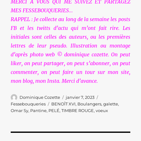
MERCI À VOUS QUI ME SUIVEZ ET PARTAGEZ
MES FESSEBOUQUERIES…
RAPPEL : Je collecte au long de la semaine les posts
FB et les twitts d’actu qui m’ont fait rire. Les
initiales sont celles des auteurs, ou les premières
lettres de leur pseudo. Illustration ou montage
d’après photo web © dominique cozette. On peut
liker, on peut partager, on peut s’abonner, on peut
commenter, on peut faire un tour sur mon site,
mon blog, mon Insta. Merci d’avance.
Auteur
Publié
Catégories
Dominique Cozette
janvier 7, 2023
le
Étiquettes
Fessebouqueries
BENOÎT XVI
,
Boulangers
,
galette
,
Omar Sy
,
Pantine
,
PELÉ
,
TIMBRE ROUGE
,
voeux
Navigation