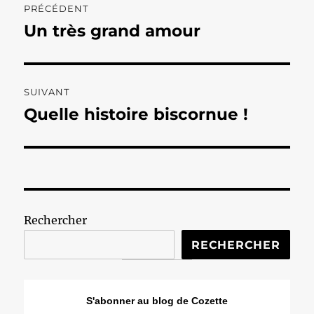
PRÉCÉDENT
de
Un très grand amour
Publication
précédente :
l’article
SUIVANT
Quelle histoire biscornue !
Publication
suivante :
Rechercher
RECHERCHER
S'abonner au blog de Cozette