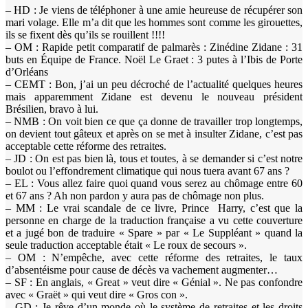
– HD : Je viens de téléphoner à une amie heureuse de récupérer son
mari volage. Elle m’a dit que les hommes sont comme les girouettes,
ils se fixent dès qu’ils se rouillent !!!!
– OM : Rapide petit comparatif de palmarès : Zinédine Zidane : 31
buts en Équipe de France. Noël Le Graet : 3 putes à l’Ibis de Porte
d’Orléans
– CEMT : Bon, j’ai un peu décroché de l’actualité quelques heures
mais apparemment Zidane est devenu le nouveau président
Brésilien, bravo à lui.
– NMB : On voit bien ce que ça donne de travailler trop longtemps,
on devient tout gâteux et après on se met à insulter Zidane, c’est pas
acceptable cette réforme des retraites.
– JD : On est pas bien là, tous et toutes, à se demander si c’est notre
boulot ou l’effondrement climatique qui nous tuera avant 67 ans ?
– EL : Vous allez faire quoi quand vous serez au chômage entre 60
et 67 ans ? Ah non pardon y aura pas de chômage non plus.
– MM : Le vrai scandale de ce livre, Prince Harry, c’est que la
personne en charge de la traduction française a vu cette couverture
et a jugé bon de traduire « Spare » par « Le Suppléant » quand la
seule traduction acceptable était « Le roux de secours ».
– OM : N’empêche, avec cette réforme des retraites, le taux
d’absentéisme pour cause de décès va vachement augmenter…
– SF : En anglais, « Great » veut dire « Génial ». Ne pas confondre
avec « Graët » qui veut dire « Gros con ».
– GD : Je rêve d’un monde où le système de retraites et les droits