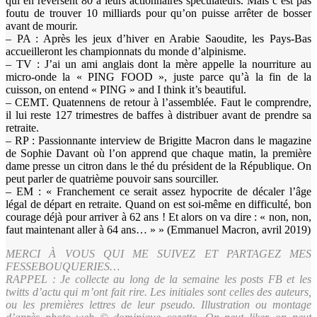
qui en reversent 80 à leurs actionnaires spéculateurs. Mais c’est pas
foutu de trouver 10 milliards pour qu’on puisse arrêter de bosser
avant de mourir.
– PA : Après les jeux d’hiver en Arabie Saoudite, les Pays-Bas
accueilleront les championnats du monde d’alpinisme.
– TV : J’ai un ami anglais dont la mère appelle la nourriture au
micro-onde la « PING FOOD », juste parce qu’à la fin de la
cuisson, on entend « PING » and I think it’s beautiful.
– CEMT. Quatennens de retour à l’assemblée. Faut le comprendre,
il lui reste 127 trimestres de baffes à distribuer avant de prendre sa
retraite.
– RP : Passionnante interview de Brigitte Macron dans le magazine
de Sophie Davant où l’on apprend que chaque matin, la première
dame presse un citron dans le thé du président de la République. On
peut parler de quatrième pouvoir sans sourciller.
– EM : « Franchement ce serait assez hypocrite de décaler l’âge
légal de départ en retraite. Quand on est soi-même en difficulté, bon
courage déjà pour arriver à 62 ans ! Et alors on va dire : « non, non,
faut maintenant aller à 64 ans… » » (Emmanuel Macron, avril 2019)
MERCI À VOUS QUI ME SUIVEZ ET PARTAGEZ MES
FESSEBOUQUERIES…
RAPPEL : Je collecte au long de la semaine les posts FB et les
twitts d’actu qui m’ont fait rire. Les initiales sont celles des auteurs,
ou les premières lettres de leur pseudo. Illustration ou montage