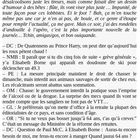
désalcoolisons juste les tireurs, mais comme faisait dire un dessin
d’humour à des bêtes : flûte, ils vont viser plus juste … Impunité, de
toute façon pour ces lobbistes. Et le foot ? Bah, ça m’en touche
même pas une car je n’en ai pas, de boule, et ce genre d’étoupe
pour remplir l’actualité, ça me gave. Mais ce soir, j’ai des rondelles
d’andouille à l’apéro, c’est la plus importante nouvelle de la
journée… Tchin, amigas/gos, et bon ouiquande.
– DC : De Quatennens au Prince Harry, on peut dire qu’aujourd’hui
les roux pètent chaud !
– NMB : Il paraît que si tu dis cinq fois de suite « grève générale »,
y’a Elisabeth Borne qui apparaît en doudoune de ski pour
déclencher un 49.3
– PE : La mesure principale maintient le droit de chasser le
dimanche, mais interdit aux animaux sauvages de sortir de chez eux.
Les récalcitrants seront abattus sans sommation.
– OM : Chasse: le gouvernement interdit la pratique sous l’emprise
de l’alcool ou de la drogue. La surprise des mecs quand ils vont se
rendre compte que les sangliers ne font pas de VTT…
– GL : Je préférerais qu’on mette d’office à la retraite la plupart des
éditorialistes de ce pays, et sans condition d’âge.
– OR : “Si tu ne veux pas bosser jusqu’à 64 ans, t’as qu’à crever.”
C’était un message du Ministère de la réforme des retraites.
– DC : Question de Paul McC. à Elisabeth Borne : Auras-tu encore
besoin de moi, me feras-tu encore à manger Quand jaurai 64 ans ?