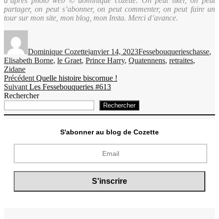
d’après photo web © dominique cozette. On peut liker, on peut
partager, on peut s’abonner, on peut commenter, on peut faire un
tour sur mon site, mon blog, mon Insta. Merci d’avance.
Auteur
Publié
Catégories
Étiquettes
le
Dominique Cozette
janvier 14, 2023
Fessebouqueries
chasse
,
Elisabeth Borne
,
le Graet
,
Prince Harry
,
Quatennens
,
retraites
,
Zidane
Navigation
Publication
Précédent
Quelle histoire biscornue !
Publication
précédente :
Suivant
Les Fessebouqueries #613
de
suivante :
Rechercher
l’article
Rechercher
S'abonner au blog de Cozette