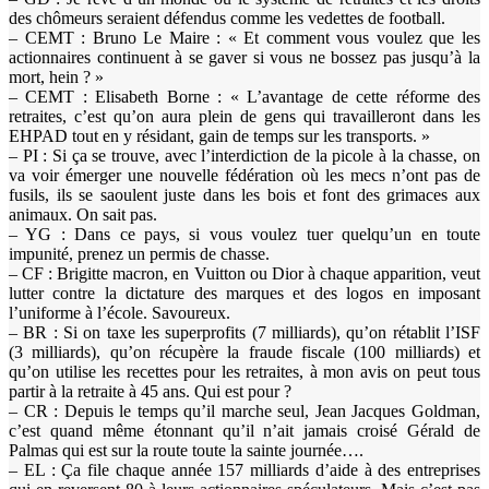
des chômeurs seraient défendus comme les vedettes de football.
– CEMT : Bruno Le Maire : « Et comment vous voulez que les
actionnaires continuent à se gaver si vous ne bossez pas jusqu’à la
mort, hein ? »
– CEMT : Elisabeth Borne : « L’avantage de cette réforme des
retraites, c’est qu’on aura plein de gens qui travailleront dans les
EHPAD tout en y résidant, gain de temps sur les transports. »
– PI : Si ça se trouve, avec l’interdiction de la picole à la chasse, on
va voir émerger une nouvelle fédération où les mecs n’ont pas de
fusils, ils se saoulent juste dans les bois et font des grimaces aux
animaux. On sait pas.
– YG : Dans ce pays, si vous voulez tuer quelqu’un en toute
impunité, prenez un permis de chasse.
– CF : Brigitte macron, en Vuitton ou Dior à chaque apparition, veut
lutter contre la dictature des marques et des logos en imposant
l’uniforme à l’école. Savoureux.
– BR : Si on taxe les superprofits (7 milliards), qu’on rétablit l’ISF
(3 milliards), qu’on récupère la fraude fiscale (100 milliards) et
qu’on utilise les recettes pour les retraites, à mon avis on peut tous
partir à la retraite à 45 ans. Qui est pour ?
– CR : Depuis le temps qu’il marche seul, Jean Jacques Goldman,
c’est quand même étonnant qu’il n’ait jamais croisé Gérald de
Palmas qui est sur la route toute la sainte journée….
– EL : Ça file chaque année 157 milliards d’aide à des entreprises