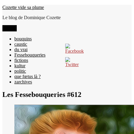
Aller
Cozette vide sa plume
au
Le blog de Dominique Cozette
contenu
Menu
bouquins
caustic
du vrai
Fessebouqueries
fictions
kultur
politic
que fœtus là ?
zarchives
Les Fessebouqueries #612