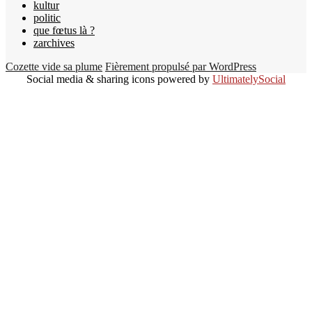
kultur
politic
que fœtus là ?
zarchives
Cozette vide sa plume
Fièrement propulsé par WordPress
Social media & sharing icons powered by
UltimatelySocial