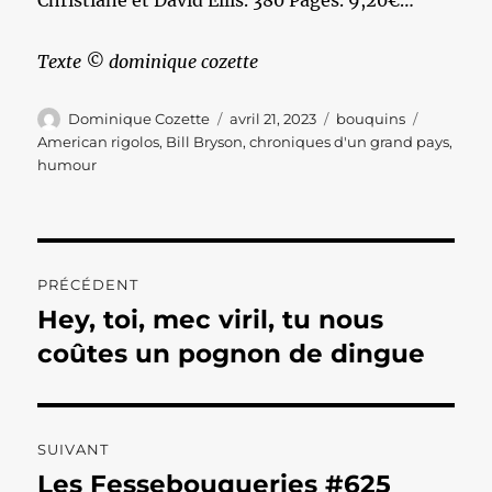
Christiane et David Ellis. 380 Pages. 9,20€…
Texte © dominique cozette
Auteur
Publié
Catégories
Étiquette
Dominique Cozette
avril 21, 2023
bouquins
le
American rigolos
,
Bill Bryson
,
chroniques d'un grand pays
,
humour
Navigation
PRÉCÉDENT
de
Hey, toi, mec viril, tu nous
Publication
précédente :
coûtes un pognon de dingue
l’article
SUIVANT
Les Fessebouqueries #625
Publication