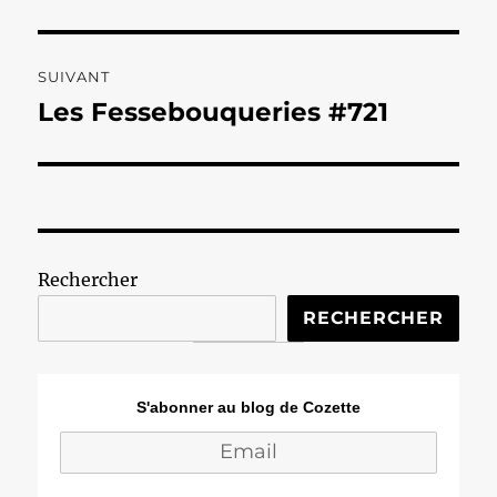
précédente :
l’article
SUIVANT
Les Fessebouqueries #721
Publication
suivante :
Rechercher
RECHERCHER
S'abonner au blog de Cozette