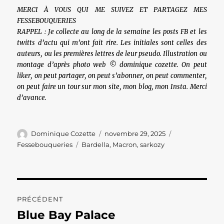
MERCI À VOUS QUI ME SUIVEZ ET PARTAGEZ MES
FESSEBOUQUERIES
RAPPEL : Je collecte au long de la semaine les posts FB et les
twitts d’actu qui m’ont fait rire. Les initiales sont celles des
auteurs, ou les premières lettres de leur pseudo. Illustration ou
montage d’après photo web © dominique cozette. On peut
liker, on peut partager, on peut s’abonner, on peut commenter,
on peut faire un tour sur mon site, mon blog, mon Insta. Merci
d’avance.
Auteur
Publié
Catégories
Dominique Cozette
novembre 29, 2025
le
Étiquettes
Fessebouqueries
Bardella
,
Macron
,
sarkozy
Navigation
PRÉCÉDENT
de
Blue Bay Palace
Publication