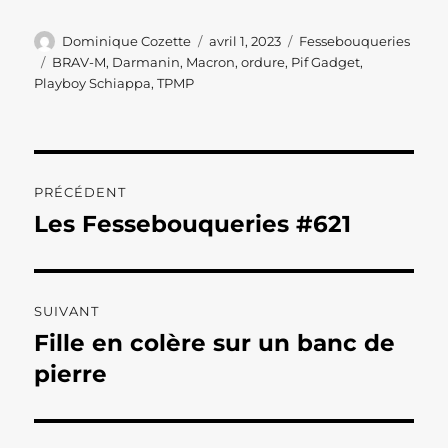
Auteur
Publié
Catégories
Dominique Cozette
avril 1, 2023
Fessebouqueries
le
Étiquettes
BRAV-M
,
Darmanin
,
Macron
,
ordure
,
Pif Gadget
,
Playboy Schiappa
,
TPMP
Navigation
PRÉCÉDENT
de
Les Fessebouqueries #621
Publication
précédente :
l’article
SUIVANT
Fille en colère sur un banc de
Publication
suivante :
pierre