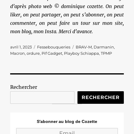
d’après photo web © dominique cozette. On peut
liker, on peut partager, on peut s’abonner, on peut
commenter, on peut faire un tour sur mon site,
mon blog, mon Insta. Merci d’avance.
Publié
Catégories
Étiquettes
avril 1, 2023
Fessebouqueries
BRAV-M
,
Darmanin
,
le
Macron
,
ordure
,
Pif Gadget
,
Playboy Schiappa
,
TPMP
Rechercher
RECHERCHER
S'abonner au blog de Cozette