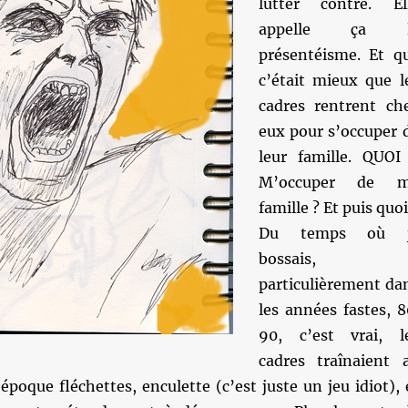
lutter contre. El
appelle ça l
présentéisme. Et q
c’était mieux que l
cadres rentrent ch
eux pour s’occuper 
leur famille. QUOI
M’occuper de 
famille ? Et puis quoi
Du temps où 
bossais,
particulièrement da
les années fastes, 8
90, c’est vrai, l
cadres traînaient 
’époque fléchettes, enculette (c’est juste un jeu idiot), 