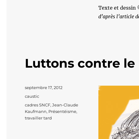
Texte et dessin
d’après l’article 
Luttons contre le
Publié
septembre 17, 2012
le
Catégories
caustic
Étiquettes
cadres SNCF
,
Jean-Claude
Kaufmann
,
Présentéisme
,
travailler tard