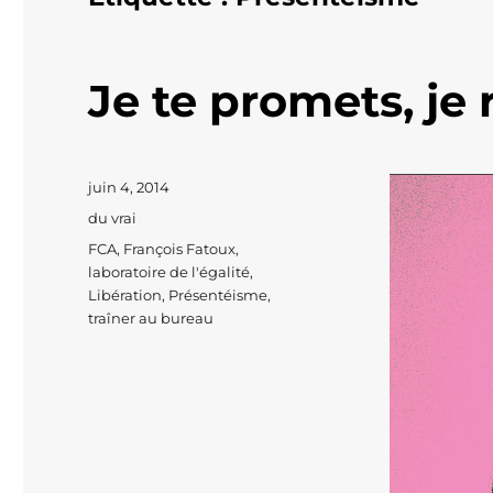
Je te promets, je r
Publié
juin 4, 2014
le
Catégories
du vrai
Étiquettes
FCA
,
François Fatoux
,
laboratoire de l'égalité
,
Libération
,
Présentéisme
,
traîner au bureau