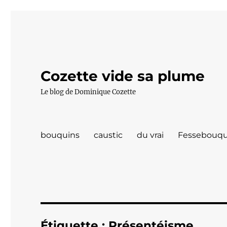
Cozette vide sa plume
Le blog de Dominique Cozette
bouquins
caustic
du vrai
Fessebouqu
Étiquette :
Présentéisme