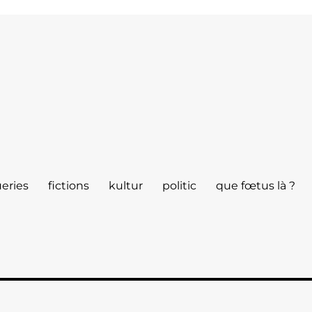
eries
fictions
kultur
politic
que fœtus là ?