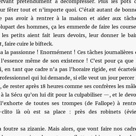
servant prétendument à décompresser. Plus les pots 
ur fêter tout et n’importe quoi. C’était autant de bonn
e pas avoir à rentrer à la maison et aider aux tâch
lupart des hommes, ça les emmerde de faire les course
 les petits aient fait leurs devoirs, leur donner le bai
, faire cuire le bifteck.
ça la passionne ! Enormément ! Ces tâches journalières 
t l’essence même de son existence ! C’est pour ça que 
 en tant que cadre n’a pas l’horaire rigide, est écartel
rofessionnel qui lui demande, si elle veut un jour percer 
, de rester après 18 heures comme ses confrères les mâl
 la Sécu qu’on lui dit pour la culpabiliser —, et le devo
l’exhorte de toutes ses trompes (de Fallope) à rentr
-clito là où est sa place : près des robinets (évie
 foutre sa zizanie. Mais alors, que vont faire nos cadr