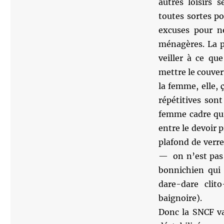
autres loisirs 
toutes sortes po
excuses pour n
ménagères. La p
veiller à ce que
mettre le couvert
la femme, elle, 
répétitives son
femme cadre qui,
entre le devoir p
plafond de verre
— on n’est pas à
bonnichien qui 
dare-dare clito
baignoire).
Donc la SNCF va