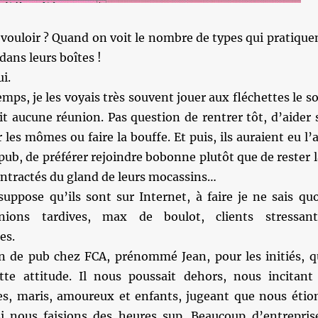
vouloir ? Quand on voit le nombre de types qui pratique
dans leurs boîtes !
i.
emps, je les voyais très souvent jouer aux fléchettes le so
it aucune réunion. Pas question de rentrer tôt, d’aider 
les mômes ou faire la bouffe. Et puis, ils auraient eu l’a
 pub, de préférer rejoindre bobonne plutôt que de rester l
ontractés du gland de leurs mocassins…
suppose qu’ils sont sur Internet, à faire je ne sais quo
nions tardives, max de boulot, clients stressant
es.
on de pub chez FCA, prénommé Jean, pour les initiés, q
tte attitude. Il nous poussait dehors, nous incitant
s, maris, amoureux et enfants, jugeant que nous étio
i nous faisions des heures sup. Beaucoup d’entrepris