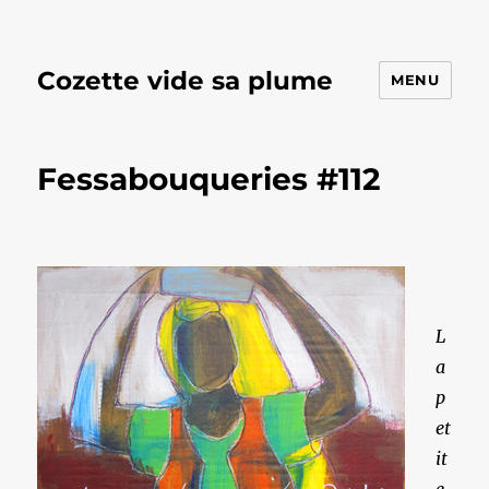
Cozette vide sa plume
MENU
Fessabouqueries #112
L
a
p
et
it