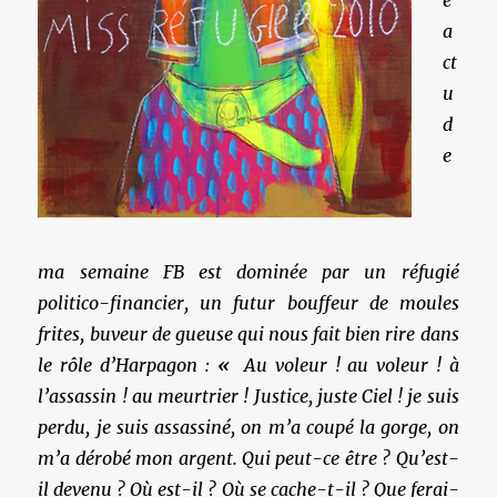
e
a
ct
u
d
e
ma semaine FB est dominée par un réfugié
politico-financier, un futur bouffeur de moules
frites, buveur de gueuse qui nous fait bien rire
dans
le rôle d’Harpagon
:
«
Au voleur ! au voleur ! à
l’assassin ! au meurtrier ! Justice, juste Ciel ! je suis
perdu, je suis assassiné, on m’a coupé la gorge, on
m’a dérobé mon argent. Qui peut-ce être ? Qu’est-
il devenu ? Où est-il ? Où se cache-t-il ? Que ferai-