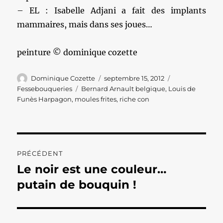
– EL : Isabelle Adjani a fait des implants
mammaires, mais dans ses joues…
peinture © dominique cozette
Auteur
Publié
Catégories
Dominique Cozette
septembre 15, 2012
le
Étiquettes
Fessebouqueries
Bernard Arnault belgique
,
Louis de
Funès Harpagon
,
moules frites
,
riche con
Navigation
PRÉCÉDENT
de
Le noir est une couleur…
Publication
précédente :
putain de bouquin !
l’article