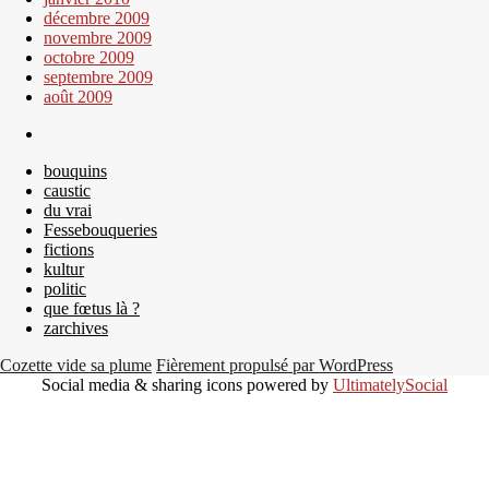
décembre 2009
novembre 2009
octobre 2009
septembre 2009
août 2009
bouquins
caustic
du vrai
Fessebouqueries
fictions
kultur
politic
que fœtus là ?
zarchives
Cozette vide sa plume
Fièrement propulsé par WordPress
Social media & sharing icons powered by
UltimatelySocial