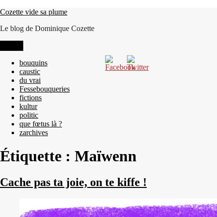
Aller
Cozette vide sa plume
au
Le blog de Dominique Cozette
contenu
Menu
bouquins
caustic
du vrai
Fessebouqueries
fictions
kultur
politic
que fœtus là ?
zarchives
Étiquette :
Maïwenn
Cache pas ta joie, on te kiffe !