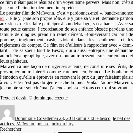
ce film n’était pas le résultat d’un voyeurisme pervers. Mais non, c’était
juste une fiction insolemment interprétée.
Le premier film de Maïwenn, c’est « pardonnez-moi », bande-annonce
ici
. Elle y joue son propre rôle, elle y joue sa vie et demande pardon
aux siens de les faire participer à son déballage, sa catharsis. Avec sa
toute petite caméra, l’exorcisation de son enfance blessée par/dans une
famille de dingues prend un relief dément. Bouleversant car brut de
pomme, tragiquement cash, violent dans les sentiments et les
règlements de compte. Ce film est d’ailleurs à rapprocher avec « demi-
tarif » de sa soeur Isild le Besco, qui a aussi entrepris une démarche
autocinématographique, avec un tout autre ressenti sur leur enfance et
leurs géniteurs.
Maïwenn a une façon de diriger ses acteurs, de construire ses récits, de
provoquer notre intérêt comme rarement en France. Le bonheur et
l’émotion qu’elle a éprouvés en recevant le prix du jury faisaient plaisir
à voir. Elle n’est pas du genre cache-ta-joie. Voilà. J’adore Maïwenn,
je compte sur son cinéma, j’attends polisse, et tous ceux qui suivront.
Texte et dessin © dominique cozette
Auteur
Publié
Catégories
Étiquettes
le
Dominique Cozette
mai 23, 2011
kultur
isild le besco
,
le bal des
actrices
,
Maïwenn
,
polisse
,
prix du jury
Rechercher