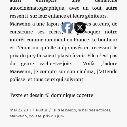
aussi entrepris une démarche
autocinématographique, avec un tout autre
ressenti sur leur enfance et leurs géniteurs.
Maïwenn a une façon de diriger ses acteurs, de
construire ses récits, de provoquer notre
intérêt comme rarement en France. Le bonheur
et l’émotion qu’elle a éprouvés en recevant le
prix du jury faisaient plaisir à voir. Elle n’est pas
du genre cache-ta-joie. Voilà. J’adore
Maïwenn, je compte sur son cinéma, j’attends
polisse, et tous ceux qui suivront.
Texte et dessin © dominique cozette
Publié
Catégories
Étiquettes
mai 23, 2011
kultur
isild le besco
,
le bal des actrices
,
le
Maïwenn
,
polisse
,
prix du jury