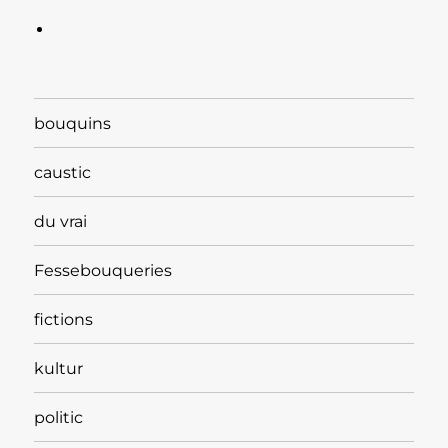
bouquins
caustic
du vrai
Fessebouqueries
fictions
kultur
politic