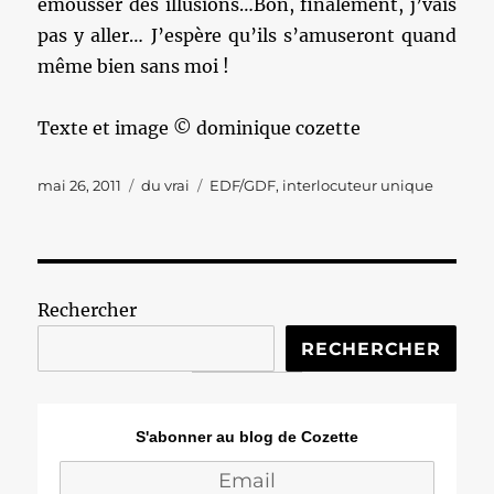
émousser des illusions…Bon, finalement, j’vais
pas y aller… J’espère qu’ils s’amuseront quand
même bien sans moi !
Texte et image © dominique cozette
Publié
Catégories
Étiquettes
mai 26, 2011
du vrai
EDF/GDF
,
interlocuteur unique
le
Rechercher
RECHERCHER
S'abonner au blog de Cozette