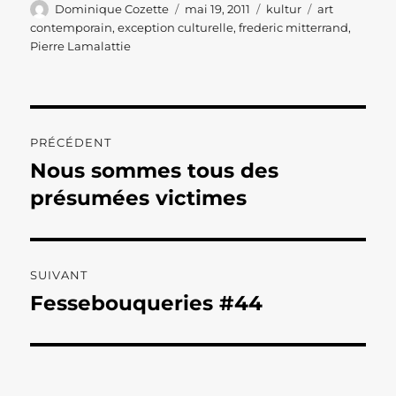
Auteur
Publié
Catégories
Étiquettes
Dominique Cozette
mai 19, 2011
kultur
art
le
contemporain
,
exception culturelle
,
frederic mitterrand
,
Pierre Lamalattie
Navigation
PRÉCÉDENT
de
Nous sommes tous des
Publication
précédente :
présumées victimes
l’article
SUIVANT
Fessebouqueries #44
Publication
suivante :