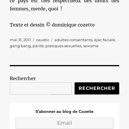
ce pays est très respectueux des droits des
femmes, merde, quoi !
Texte et dessin © dominique cozette
Publié
Catégories
Étiquettes
mai 31, 2011
caustic
adultes consentants
,
éjac faciale
,
le
gang bang
,
parité
,
pratiques sexuelles
,
sexisme
Rechercher
RECHERCHER
S'abonner au blog de Cozette