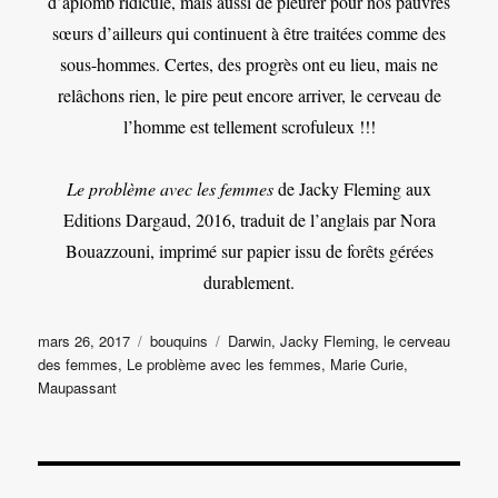
d’aplomb ridicule, mais aussi de pleurer pour nos pauvres
sœurs d’ailleurs qui continuent à être traitées comme des
sous-hommes. Certes, des progrès ont eu lieu, mais ne
relâchons rien, le pire peut encore arriver, le cerveau de
l’homme est tellement scrofuleux !!!
Le problème avec les femmes
de Jacky Fleming aux
Editions Dargaud, 2016, traduit de l’anglais par Nora
Bouazzouni, imprimé sur papier issu de forêts gérées
durablement.
Publié
Catégories
Étiquettes
mars 26, 2017
bouquins
Darwin
,
Jacky Fleming
,
le cerveau
le
des femmes
,
Le problème avec les femmes
,
Marie Curie
,
Maupassant