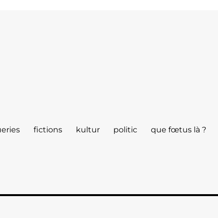
eries
fictions
kultur
politic
que fœtus là ?