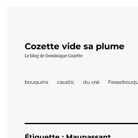
Cozette vide sa plume
Le blog de Dominique Cozette
bouquins
caustic
du vrai
Fessebouqu
Étiquette :
Maupassant