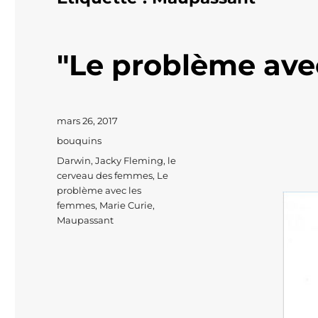
"Le problème ave
Publié
mars 26, 2017
le
Catégories
bouquins
Étiquettes
Darwin
,
Jacky Fleming
,
le
cerveau des femmes
,
Le
problème avec les
femmes
,
Marie Curie
,
Maupassant